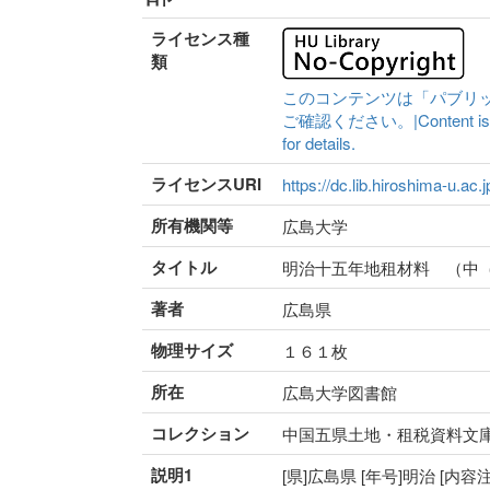
ライセンス種
類
このコンテンツは「パブリ
ご確認ください。|Content is availa
for details.
ライセンスURI
https://dc.lib.hiroshima-u.ac.
所有機関等
広島大学
タイトル
明治十五年地租材料 （中
著者
広島県
物理サイズ
１６１枚
所在
広島大学図書館
コレクション
中国五県土地・租税資料文
説明1
[県]広島県 [年号]明治 [