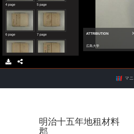
マニ
明治十五年地租材料 
郡