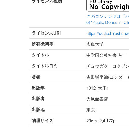
ライセンス種類
このコンテンツは「パブリッ
of "Public Domain". Che
ライセンスURI
https://dc.lib.hiroshim
所有機関等
広島大学
タイトル
中学国文教科書 巻一
タイトルヨミ
チュウガク コクブ
著者
吉田彌平編(ヨシダ 
出版年
1912, 大正1
出版者
光風館書店
出版地
東京
物理サイズ
23cm, 2,4,172p