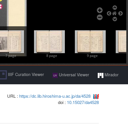
7 page
8 page
9 page
IIIF Curation Viewer
Universal Viewer
Mirador
URL :
https://dc.lib.hiroshima-u.ac.jp/da/4528
doi :
10.15027/da4528