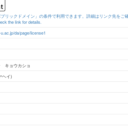
クドメイン」の条件で利用できます。詳細はリンク先をご確認ください。|Conten
ck the link for details.
a-u.ac.jp/da/page/license1
ン キョウカショ
ヤヘイ)