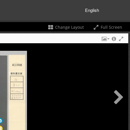
English
Change Layout
Full Screen