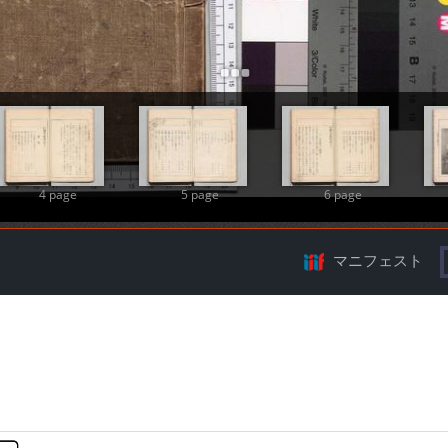
Add Item
4 page
5 page
6 page
マニフェスト