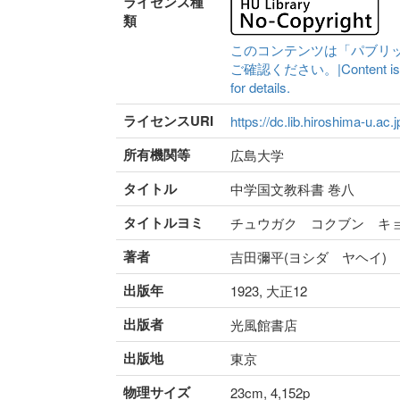
ライセンス種
類
このコンテンツは「パブリ
ご確認ください。|Content is availa
for details.
ライセンスURI
https://dc.lib.hiroshima-u.ac.
所有機関等
広島大学
タイトル
中学国文教科書 巻八
タイトルヨミ
チュウガク コクブン キ
著者
吉田彌平(ヨシダ ヤヘイ)
出版年
1923, 大正12
出版者
光風館書店
出版地
東京
物理サイズ
23cm, 4,152p