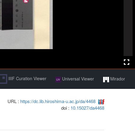
IIIF Curation Viewer
Universal Viewer
Mirador
URL :
https://dc.lib.hiroshima-u.ac.jp/da/4468
doi :
10.15027/da4468