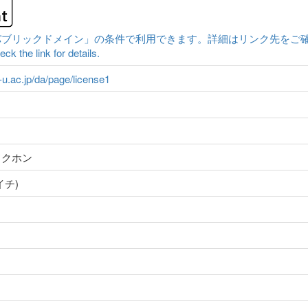
クドメイン」の条件で利用できます。詳細はリンク先をご確認ください。|Conten
ck the link for details.
a-u.ac.jp/da/page/license1
ドクホン
イチ)