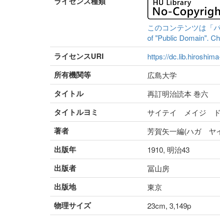
ライセンス種類
このコンテンツは「パブリッ
of "Public Domain". Che
ライセンスURI
https://dc.lib.hiroshim
所有機関等
広島大学
タイトル
再訂明治読本 巻六
タイトルヨミ
サイテイ メイジ 
著者
芳賀矢一編(ハガ ヤ
出版年
1910, 明治43
出版者
冨山房
出版地
東京
物理サイズ
23cm, 3,149p