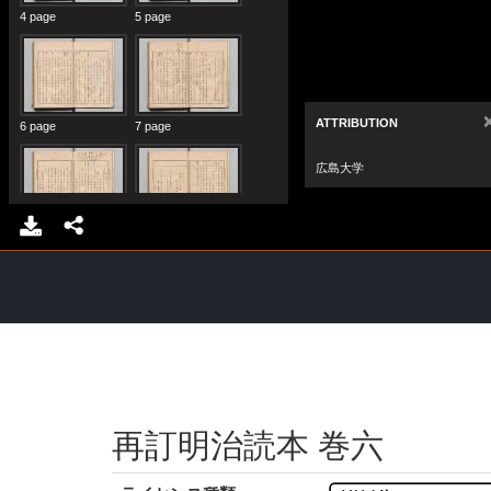
再訂明治読本 巻六