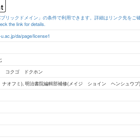
クドメイン」の条件で利用できます。詳細はリンク先をご確認ください。|Conten
ck the link for details.
a-u.ac.jp/da/page/license1
七
ウ コクゴ ドクホン
 ナオフミ), 明治書院編輯部補修(メイジ ショイン ヘンシュウブ