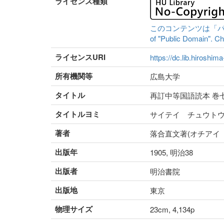
ライセンス種類
このコンテンツは「パブリッ
of "Public Domain". Che
ライセンスURI
https://dc.lib.hiroshim
所有機関等
広島大学
タイトル
再訂中等国語読本 巻
タイトルヨミ
サイテイ チュウト
著者
落合直文著(オチアイ
出版年
1905, 明治38
出版者
明治書院
出版地
東京
物理サイズ
23cm, 4,134p