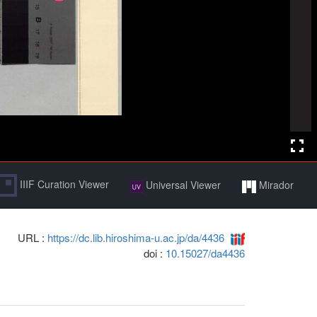
IIIF Curation Viewer
Universal Viewer
Mirador
URL :
https://dc.lib.hiroshima-u.ac.jp/da/4436
doi :
10.15027/da4436