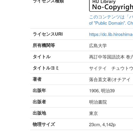
ライセンス種類
このコンテンツは「パブリッ
of "Public Domain". Che
ライセンスURI
https://dc.lib.hiroshim
所有機関等
広島大学
タイトル
再訂中等国語読本 巻
タイトルヨミ
サイテイ チュウト
著者
落合直文著(オチアイ
出版年
1906, 明治39
出版者
明治書院
出版地
東京
物理サイズ
23cm, 4,142p