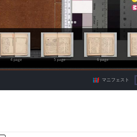
Add Item
4 page
5 page
6 page
マニフェスト