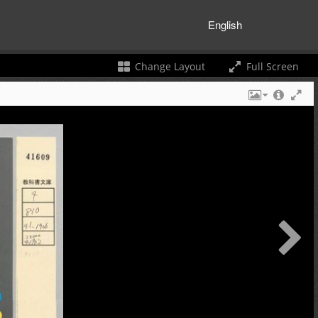
English
Change Layout
Full Screen