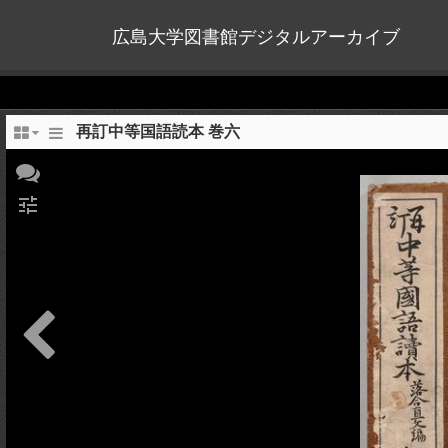
広島大学図書館デジタルアーカイブ
再訂中等国語読本 巻六
tune