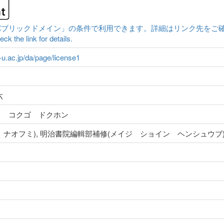
クドメイン」の条件で利用できます。詳細はリンク先をご確認ください。|Conten
ck the link for details.
a-u.ac.jp/da/page/license1
六
ウ コクゴ ドクホン
 ナオフミ), 明治書院編輯部補修(メイジ ショイン ヘンシュウブ