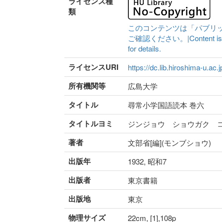
ライセンス種
類
このコンテンツは「パブリ
ご確認ください。|Content is availa
for details.
ライセンスURI
https://dc.lib.hiroshima-u.ac.
所有機関等
広島大学
タイトル
尋常小学国語読本 巻六
タイトルヨミ
ジンジョウ ショウガク 
著者
文部省[編](モンブショウ)
出版年
1932, 昭和7
出版者
東京書籍
出版地
東京
物理サイズ
22cm, [1],108p