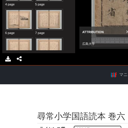
マニ
尋常小学国語読本 巻六