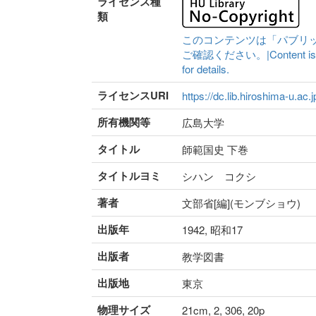
ライセンス種
類
このコンテンツは「パブリ
ご確認ください。|Content is availa
for details.
ライセンスURI
https://dc.lib.hiroshima-u.ac.
所有機関等
広島大学
タイトル
師範国史 下巻
タイトルヨミ
シハン コクシ
著者
文部省[編](モンブショウ)
出版年
1942, 昭和17
出版者
教学図書
出版地
東京
物理サイズ
21cm, 2, 306, 20p