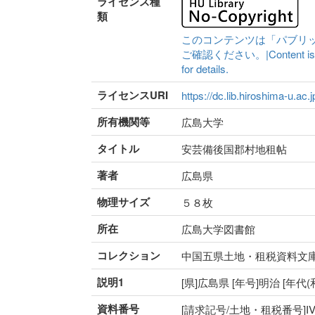
ライセンス種
類
このコンテンツは「パブリ
ご確認ください。|Content is availa
for details.
ライセンスURI
https://dc.lib.hiroshima-u.ac.
所有機関等
広島大学
タイトル
安芸備後国郡村地租帖
著者
広島県
物理サイズ
５８枚
所在
広島大学図書館
コレクション
中国五県土地・租税資料文
説明1
[県]広島県 [年号]明治 [年
資料番号
[請求記号/土地・租税番号]IV-41