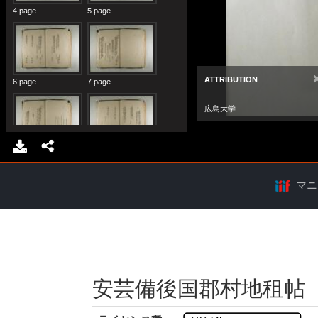
マニ
安芸備後国郡村地租帖