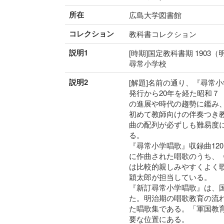
所在
広島大学図書館
コレクション
教科書コレクション
説明1
[時期]国定教科書期 1903（
尋常小学校
説明2
[解題]名前の通り、『尋常
発行から20年を経た昭和７
の進展や時代の趨勢に鑑み
初めて教師向けの伴奏つき
曲の配列が必ずしも難易度
る。
『尋常小学唱歌』収録曲12
に作曲された唱歌のうち、
は比較的親しみやすくよく
穎太郎が担当している。
『新訂尋常小学唱歌』は、
た。明治期の唱歌教育の流
た唱歌集である。「軍国教
要な位置にある。