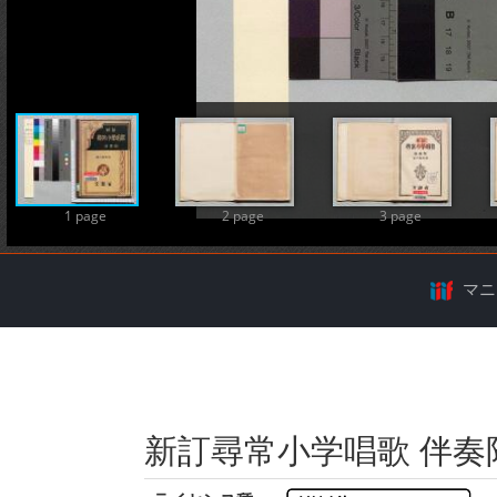
A
1 page
2 page
3 page
マニ
新訂尋常小学唱歌 伴奏