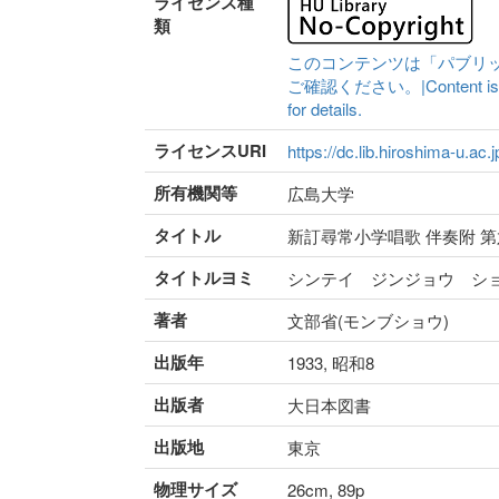
ライセンス種
類
このコンテンツは「パブリ
ご確認ください。|Content is availa
for details.
ライセンスURI
https://dc.lib.hiroshima-u.ac.
所有機関等
広島大学
タイトル
新訂尋常小学唱歌 伴奏附 
タイトルヨミ
シンテイ ジンジョウ シ
著者
文部省(モンブショウ)
出版年
1933, 昭和8
出版者
大日本図書
出版地
東京
物理サイズ
26cm, 89p