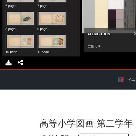
マニ
高等小学図画 第二学年