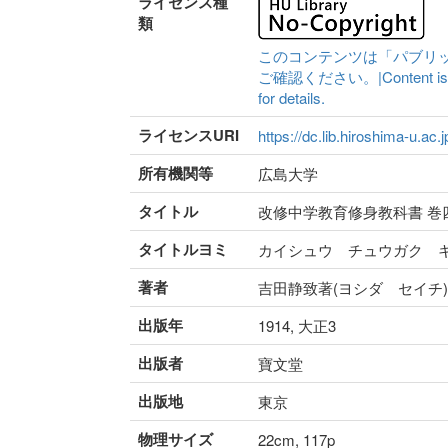
ライセンス種
類
このコンテンツは「パブリ
ご確認ください。|Content is availa
for details.
ライセンスURI
https://dc.lib.hiroshima-u.ac.
所有機関等
広島大学
タイトル
改修中学教育修身教科書 巻
タイトルヨミ
カイシュウ チュウガク 
著者
吉田静致著(ヨシダ セイチ)
出版年
1914, 大正3
出版者
寶文堂
出版地
東京
物理サイズ
22cm, 117p