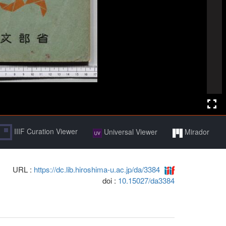
IIIF Curation Viewer
Universal Viewer
Mirador
URL :
https://dc.lib.hiroshima-u.ac.jp/da/3384
doi :
10.15027/da3384