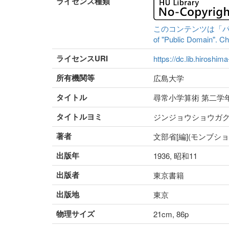
ライセンス種類
このコンテンツは「パブリッ
of "Public Domain". Che
ライセンスURI
https://dc.lib.hiroshim
所有機関等
広島大学
タイトル
尋常小学算術 第二学
タイトルヨミ
ジンジョウショウガ
著者
文部省[編](モンブショ
出版年
1936, 昭和11
出版者
東京書籍
出版地
東京
物理サイズ
21cm, 86p