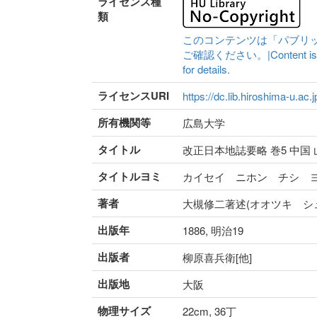
ライセンス種
類
このコンテンツは「パブリ
ご確認ください。|Content is availa
for details.
ライセンスURI
https://dc.lib.hiroshima-u.ac.
所有機関等
広島大学
タイトル
改正日本地誌要略 巻5 中国
タイトルヨミ
カイセイ ニホン チシ 
著者
大槻修二著述(オオツキ シ
出版年
1886, 明治19
出版者
柳原喜兵衛[他]
出版地
大阪
物理サイズ
22cm, 36丁