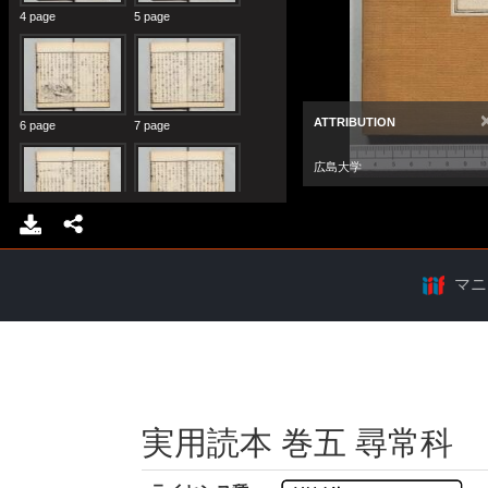
マニ
実用読本 巻五 尋常科