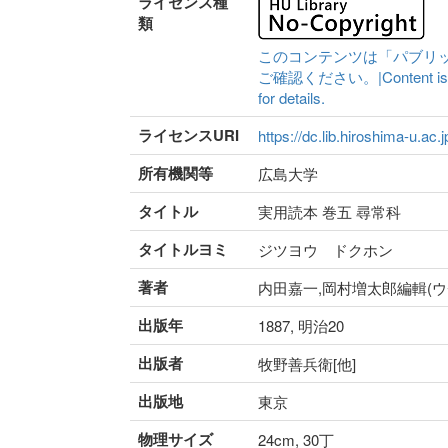
ライセンス種
類
このコンテンツは「パブリ
ご確認ください。|Content is availa
for details.
ライセンスURI
https://dc.lib.hiroshima-u.ac.
所有機関等
広島大学
タイトル
実用読本 巻五 尋常科
タイトルヨミ
ジツヨウ ドクホン
著者
内田嘉一,岡村増太郎編輯(
出版年
1887, 明治20
出版者
牧野善兵衛[他]
出版地
東京
物理サイズ
24cm, 30丁