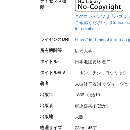
ライセンス種
類
このコンテンツは「パブリ
ご確認ください。|Content is availa
for details.
ライセンスURI
https://dc.lib.hiroshima-u.ac.
所有機関等
広島大学
タイトル
日本地誌要略 巻二
タイトルヨミ
ニホン チシ ヨウリャク
著者
大槻修二著(オオツキ シュ
出版年
1886, 明治19
出版者
柳原喜兵衛[ほか]
出版地
大阪
物理サイズ
23cm, 45丁