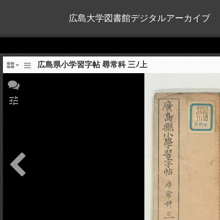
広島大学図書館デジタルアーカイブ
広島県小学習字帖 尋常科 三ﾉ上
tune