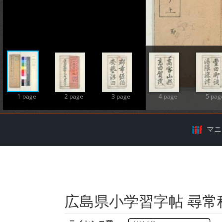
A
1 page
2 page
3 page
4 page
5 pag
マニ
広島県小学習字帖 尋常科