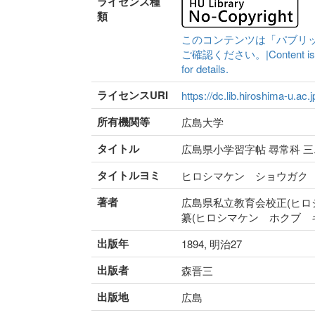
ライセンス種
類
このコンテンツは「パブリ
ご確認ください。|Content is availa
for details.
ライセンスURI
https://dc.lib.hiroshima-u.ac.
所有機関等
広島大学
タイトル
広島県小学習字帖 尋常科 三
タイトルヨミ
ヒロシマケン ショウガク
著者
広島県私立教育会校正(ヒロ
纂(ヒロシマケン ホクブ キ
出版年
1894, 明治27
出版者
森晋三
出版地
広島