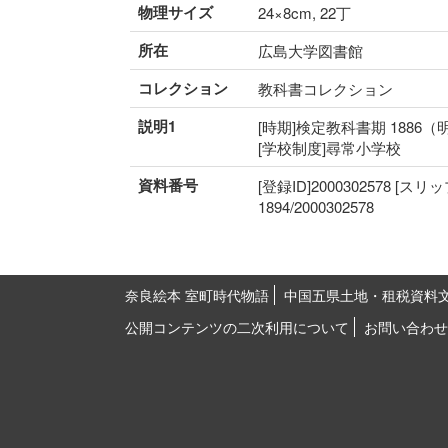
物理サイズ
24×8cm, 22丁
所在
広島大学図書館
コレクション
教科書コレクション
説明1
[時期]検定教科書期 1886（
[学校制度]尋常小学校
資料番号
[登録ID]2000302578 [スリ
1894/2000302578
奈良絵本 室町時代物語
中国五県土地・租税資料
公開コンテンツの二次利用について
お問い合わせ