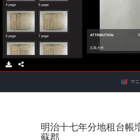
マニ
明治十七年分地租台帳
蘇郡