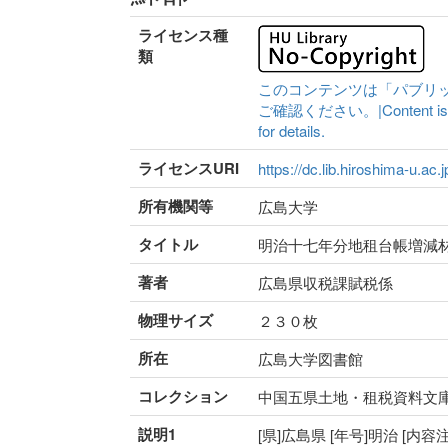
ライセンス種
類
このコンテンツは「パブリ
ご確認ください。|Content is availa
for details.
ライセンスURI
https://dc.lib.hiroshima-u.ac.
所有機関等
広島大学
タイトル
明治十七年分地租台帳増減
著者
広島県収税課賦税係
物理サイズ
２３０枚
所在
広島大学図書館
コレクション
中国五県土地・租税資料文
説明1
[県]広島県 [年号]明治 [