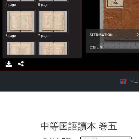
マニ
中等国語讀本 巻五