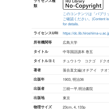
ライセンス種
類
このコンテンツは「パブリ
ご確認ください。|Content is availa
for details.
ライセンスURI
https://dc.lib.hiroshima-u.ac.
所有機関等
広島大学
タイトル
中等国語讀本 巻五
タイトルヨミ
チュウトウ コクゴ ドク
著者
落合直文編(オチアイ ナオ
出版年
1903, 明治36
出版者
三樹一平,明治書院
出版地
東京
物理サイズ
23cm, 4, 133p