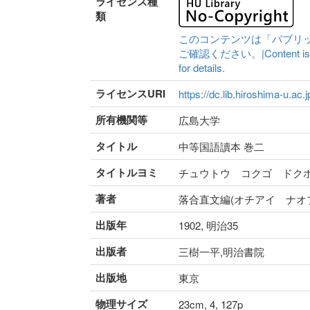
ライセンス種
類
このコンテンツは「パブリ
ご確認ください。|Content is availa
for details.
ライセンスURI
https://dc.lib.hiroshima-u.ac.
所有機関等
広島大学
タイトル
中等国語讀本 巻二
タイトルヨミ
チュウトウ コクゴ ドク
著者
落合直文編(オチアイ ナオ
出版年
1902, 明治35
出版者
三樹一平,明治書院
出版地
東京
物理サイズ
23cm, 4, 127p