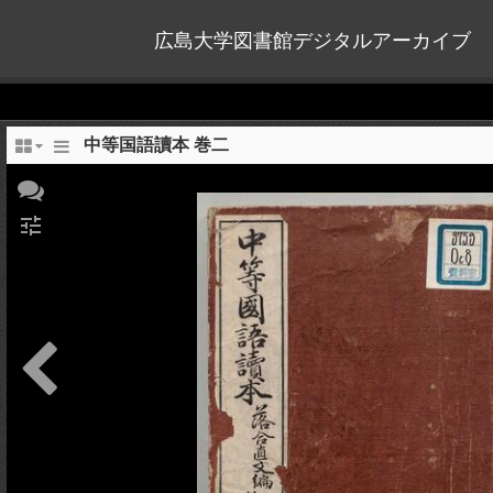
広島大学図書館デジタルアーカイブ
中等国語讀本 巻二
tune