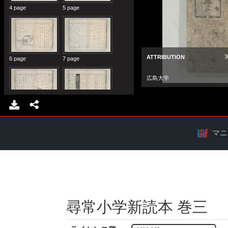
マニ
尋常小学新読本 巻三