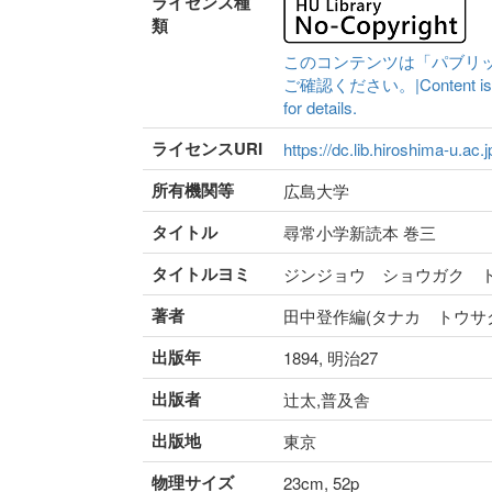
ライセンス種
類
このコンテンツは「パブリ
ご確認ください。|Content is availa
for details.
ライセンスURI
https://dc.lib.hiroshima-u.ac.
所有機関等
広島大学
タイトル
尋常小学新読本 巻三
タイトルヨミ
ジンジョウ ショウガク 
著者
田中登作編(タナカ トウサ
出版年
1894, 明治27
出版者
辻太,普及舎
出版地
東京
物理サイズ
23cm, 52p