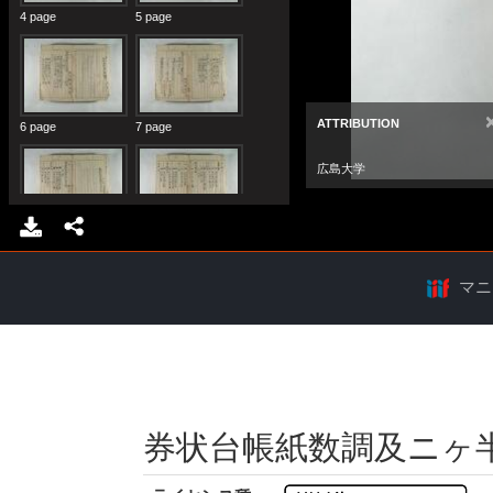
マニ
券状台帳紙数調及ニヶ