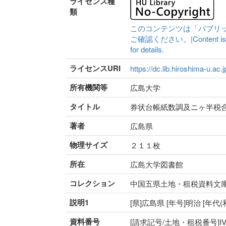
ライセンス種
類
このコンテンツは「パブリ
ご確認ください。|Content is availa
for details.
ライセンスURI
https://dc.lib.hiroshima-u.ac.
所有機関等
広島大学
タイトル
券状台帳紙数調及ニヶ半税
著者
広島県
物理サイズ
２１１枚
所在
広島大学図書館
コレクション
中国五県土地・租税資料文
説明1
[県]広島県 [年号]明治 [年
資料番号
[請求記号/土地・租税番号]IV-82