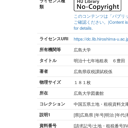
ライセンス種
類
このコンテンツは「パブリ
ご確認ください。|Content is availa
for details.
ライセンスURI
https://dc.lib.hiroshima-u.ac.
所有機関等
広島大学
タイトル
明治十七年地租表 ６豊田
著者
広島県収税課賦税係
物理サイズ
１８１枚
所在
広島大学図書館
コレクション
中国五県土地・租税資料文
説明1
[県]広島県 [年号]明治 [年代
資料番号
[請求記号/土地・租税番号]IV-83