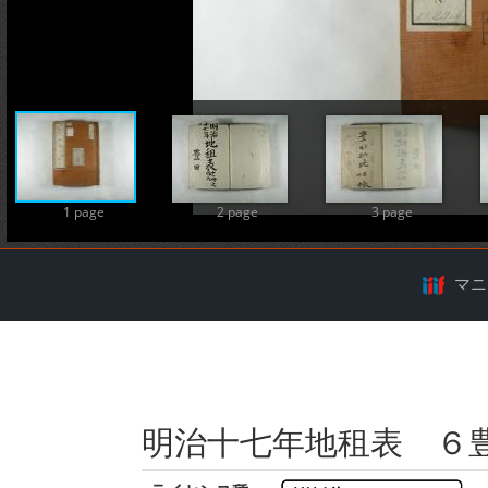
A
1 page
2 page
3 page
マニ
明治十七年地租表 ６