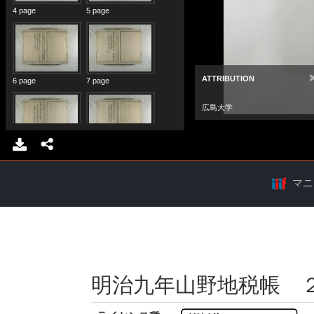
マニ
明治九年山野地税帳 