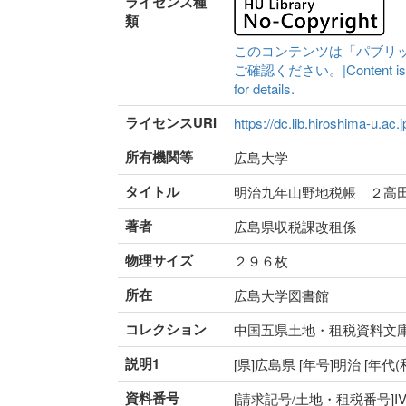
ライセンス種
類
このコンテンツは「パブリ
ご確認ください。|Content is availa
for details.
ライセンスURI
https://dc.lib.hiroshima-u.ac.
所有機関等
広島大学
タイトル
明治九年山野地税帳 ２高
著者
広島県収税課改租係
物理サイズ
２９６枚
所在
広島大学図書館
コレクション
中国五県土地・租税資料文
説明1
[県]広島県 [年号]明治 [年
資料番号
[請求記号/土地・租税番号]IV-97