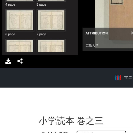
マニ
小学読本 巻之三