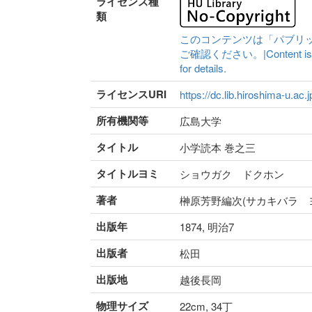
ライセンス種
類
このコンテンツは「パブリ
ご確認ください。|Content is availa
for details.
ライセンスURI
https://dc.lib.hiroshima-u.ac.
所有機関等
広島大学
タイトル
小学読本 巻之三
タイトルヨミ
ショウガク ドクホン
著者
榊原芳野編次(サカキバラ 
出版年
1874, 明治7
出版者
松田
出版地
越後長岡
物理サイズ
22cm, 34丁