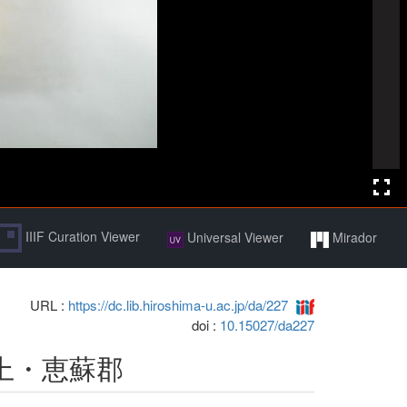
IIIF Curation Viewer
Universal Viewer
Mirador
URL :
https://dc.lib.hiroshima-u.ac.jp/da/227
doi :
10.15027/da227
上・恵蘇郡