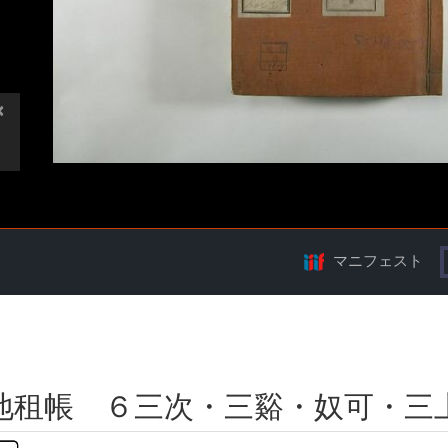
マニフェスト
地租帳 ６三次・三谿・奴可・三