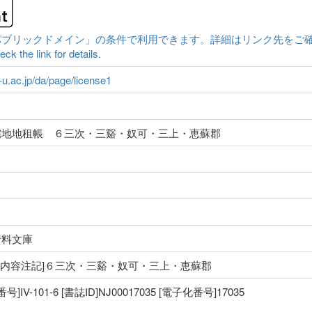
クドメイン」の条件で利用できます。詳細はリンク先をご確認ください。|Conten
ck the link for details.
a-u.ac.jp/da/page/license1
宅地地租帳 ６三次・三谿・奴可・三上・恵蘇郡
資料文庫
明治 [内容注記]６三次・三谿・奴可・三上・恵蘇郡
V-101-6 [書誌ID]NJ00017035 [電子化番号]17035