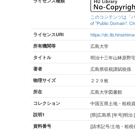
ライセンス種類
このコンテンツは「パブリッ
of "Public Domain". Che
ライセンスURI
https://dc.lib.hiroshim
所有機関等
広島大学
タイトル
明治十三年山林原野
著者
広島県収税課賦税係
物理サイズ
２２９枚
所在
広島大学図書館
コレクション
中国五県土地・租税
説明1
[県]広島県 [年号]
資料番号
[請求記号/土地・租税番号]I