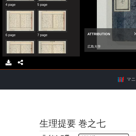
マニ
生理提要 巻之七