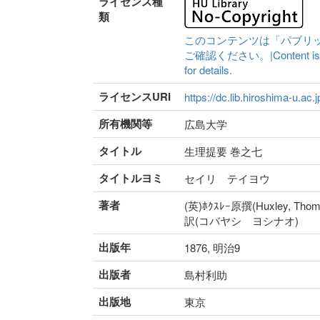
ライセンス種
類
このコンテンツは「パブリ
ご確認ください。|Content is availa
for details.
ライセンスURI
https://dc.lib.hiroshima-u.ac.
所有機関等
広島大学
タイトル
生理提要 巻之七
タイトルヨミ
セイリ テイヨウ
著者
(英)ﾎｸｽﾚｰ原撰(Huxley, Thom
訳(コバヤシ ヨシナオ)
出版年
1876, 明治9
出版者
島村利助
出版地
東京