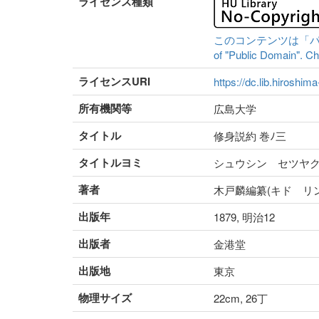
ライセンス種類
このコンテンツは「パブリッ
of "Public Domain". Che
ライセンスURI
https://dc.lib.hiroshim
所有機関等
広島大学
タイトル
修身説約 巻ﾉ三
タイトルヨミ
シュウシン セツヤ
著者
木戸麟編纂(キド リン
出版年
1879, 明治12
出版者
金港堂
出版地
東京
物理サイズ
22cm, 26丁