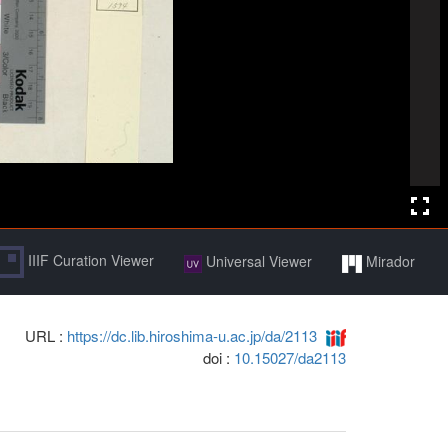
IIIF Curation Viewer
Universal Viewer
Mirador
URL :
https://dc.lib.hiroshima-u.ac.jp/da/2113
doi :
10.15027/da2113