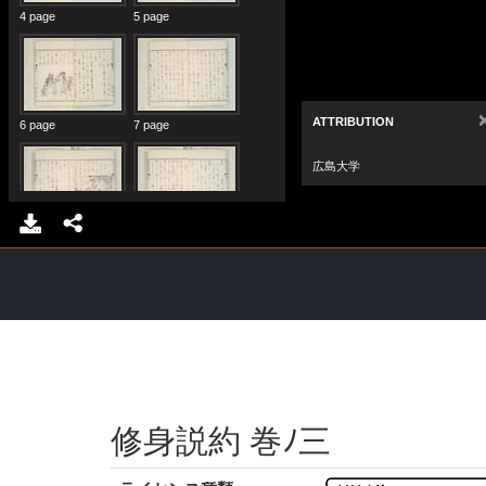
修身説約 巻ﾉ三