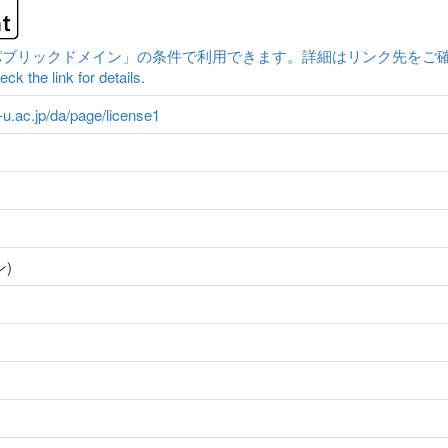
クドメイン」の条件で利用できます。詳細はリンク先をご確認ください。|Conten
ck the link for details.
a-u.ac.jp/da/page/license1
ク
)