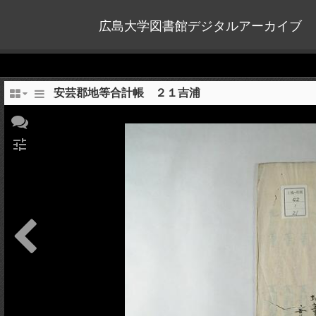
広島大学図書館デジタルアーカイブ
安芸郡地等合計帳 ２１吉浦
tune