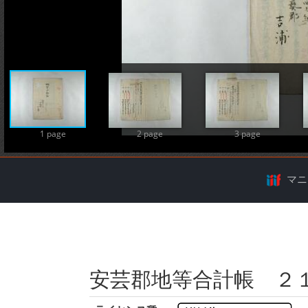
A
1 page
2 page
3 page
マニ
安芸郡地等合計帳 ２