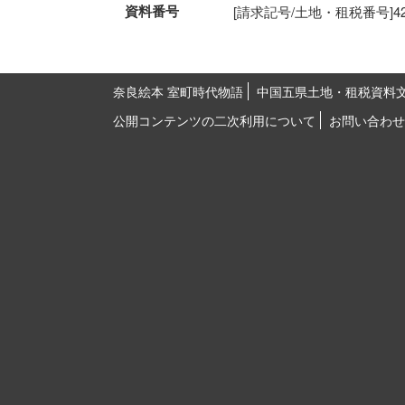
資料番号
[請求記号/土地・租税番号]42-1-
奈良絵本 室町時代物語
中国五県土地・租税資料
公開コンテンツの二次利用について
お問い合わせ