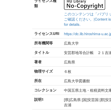
ライセンス種
類
このコンテンツは「パブリ
ご確認ください。|Content is availa
for details.
ライセンスURI
https://dc.lib.hiroshima-u.ac.
所有機関等
広島大学
タイトル
安芸郡地等合計帳 ２１吉
著者
広島県
物理サイズ
６枚
所在
広島大学図書館
コレクション
中国五県土地・租税資料文
説明1
[県]広島県 [国]安芸国 [郡]
吉浦