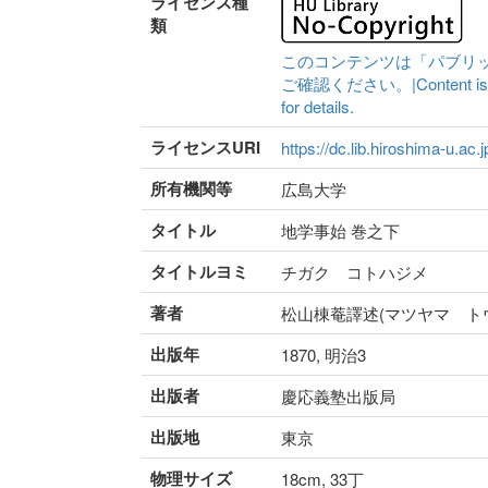
ライセンス種
類
このコンテンツは「パブリ
ご確認ください。|Content is availa
for details.
ライセンスURI
https://dc.lib.hiroshima-u.ac.
所有機関等
広島大学
タイトル
地学事始 巻之下
タイトルヨミ
チガク コトハジメ
著者
松山棟菴譯述(マツヤマ ト
出版年
1870, 明治3
出版者
慶応義塾出版局
出版地
東京
物理サイズ
18cm, 33丁