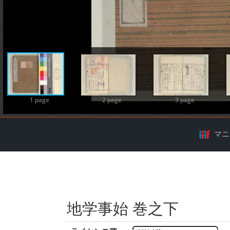
A
1 page
2 page
3 page
マニ
地学事始 巻之下