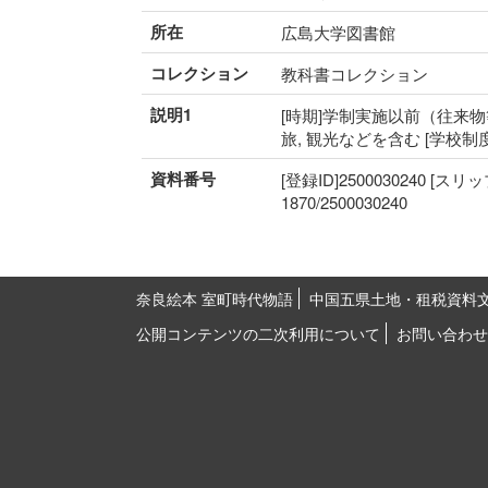
所在
広島大学図書館
コレクション
教科書コレクション
説明1
[時期]学制実施以前（往来物等
旅, 観光などを含む [学校制
資料番号
[登録ID]2500030240 [スリ
1870/2500030240
奈良絵本 室町時代物語
中国五県土地・租税資料
公開コンテンツの二次利用について
お問い合わせ