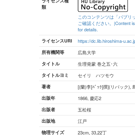
ライセンス種
類
このコンテンツは「パブリ
ご確認ください。|Content is availa
for details.
ライセンスURI
https://dc.lib.hiroshima-u.ac.
所有機関等
広島大学
タイトル
生理発蒙 巻之五･六
タイトルヨミ
セイリ ハツモウ
著者
[(蘭)李[ﾊﾞｯｸ]撰](リバッ
出版年
1866, 慶応2
出版者
五松桜
出版地
江戸
物理サイズ
23cm, 33,22丁