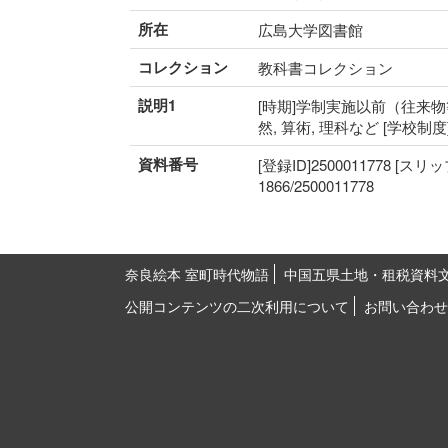
所在
広島大学図書館
コレクション
教科書コレクション
説明1
[時期]学制実施以前（往来物等
然, 算術, 理科など [学校制
資料番号
[登録ID]2500011778 [スリ
1866/2500011778
奈良絵本 室町時代物語
中国五県土地・租税資料
公開コンテンツの二次利用について
お問い合わせ