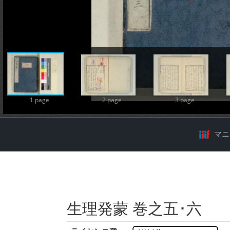
A
1 page
2 page
3 page
マニ
生理発蒙 巻之五･六