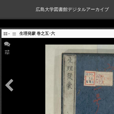
広島大学図書館デジタルアーカイブ
生理発蒙 巻之五･六
tune