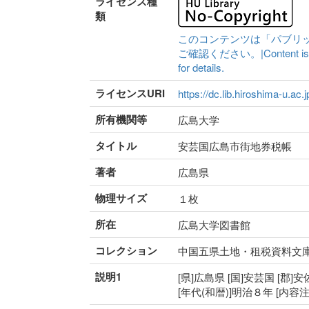
ライセンス種
類
このコンテンツは「パブリ
ご確認ください。|Content is availa
for details.
ライセンスURI
https://dc.lib.hiroshima-u.ac.
所有機関等
広島大学
タイトル
安芸国広島市街地券税帳
著者
広島県
物理サイズ
１枚
所在
広島大学図書館
コレクション
中国五県土地・租税資料文
説明1
[県]広島県 [国]安芸国 [郡]
[年代(和暦)]明治８年 [内