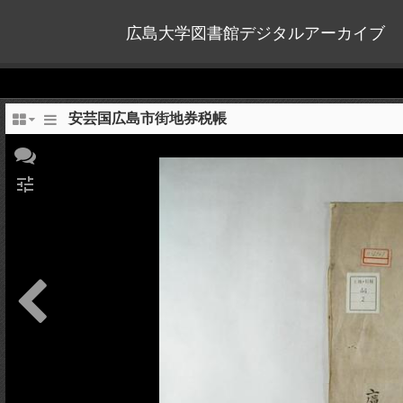
広島大学図書館デジタルアーカイブ
安芸国広島市街地券税帳
tune