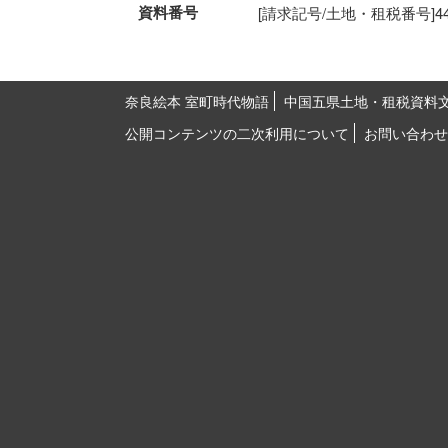
資料番号
[請求記号/土地・租税番号]44-2 
奈良絵本 室町時代物語
中国五県土地・租税資料
公開コンテンツの二次利用について
お問い合わせ