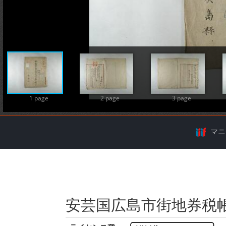
A
1 page
2 page
3 page
マニ
安芸国広島市街地券税