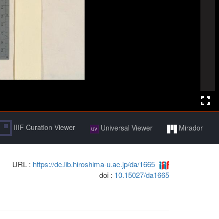
IIIF Curation Viewer
Universal Viewer
Mirador
URL :
https://dc.lib.hiroshima-u.ac.jp/da/1665
doi :
10.15027/da1665