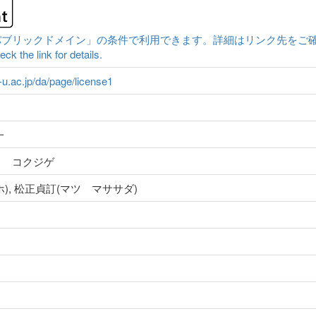
クドメイン」の条件で利用できます。詳細はリンク先をご確認ください。|Conten
ck the link for details.
a-u.ac.jp/da/page/license1
一
ウ コクジゲ
), 松正貞訂(マツ マササダ)