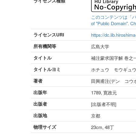
ライセンス種類
このコンテンツは「パブリッ
of "Public Domain". Che
ライセンスURI
https://dc.lib.hiroshim
所有機関等
広島大学
タイトル
補注蒙求国字解 巻之
タイトルヨミ
ホチュウ モウギュ
著者
田興甫注(デン コウホ
出版年
1789, 寛政元
出版者
[出版者不明]
出版地
京都
物理サイズ
23cm, 48丁