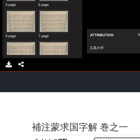
補注蒙求国字解 巻之一