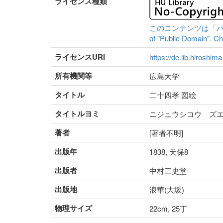
ライセンス種類
このコンテンツは「パブリッ
of "Public Domain". Che
ライセンスURI
https://dc.lib.hiroshim
所有機関等
広島大学
タイトル
二十四孝 図絵
タイトルヨミ
ニジュウシコウ ズ
著者
[著者不明]
出版年
1838, 天保8
出版者
中村三史堂
出版地
浪華(大坂)
物理サイズ
22cm, 25丁