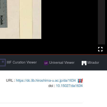
IIIF Curation Viewer
Universal Viewer
Mirador
URL :
https://dc.lib.hiroshima-u.ac.jp/da/1634
doi :
10.15027/da1634