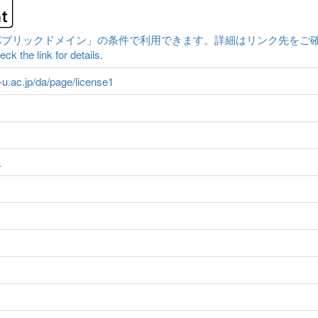
クドメイン」の条件で利用できます。詳細はリンク先をご確認ください。|Conten
ck the link for details.
a-u.ac.jp/da/page/license1
エ