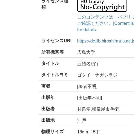
ライセンス種
類
このコンテンツは「パブリ
ご確認ください。|Content is availa
for details.
ライセンスURI
https://dc.lib.hiroshima-u.ac.
所有機関等
広島大学
タイトル
五體名頭字
タイトルヨミ
ゴタイ ナガシラジ
著者
[著者不明]
出版年
[出版年不明]
出版者
甘泉堂,和泉屋市兵衛
出版地
江戸
物理サイズ
18cm, 15丁