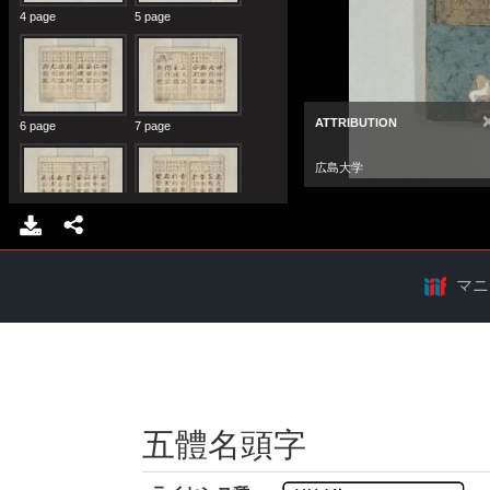
マニ
五體名頭字