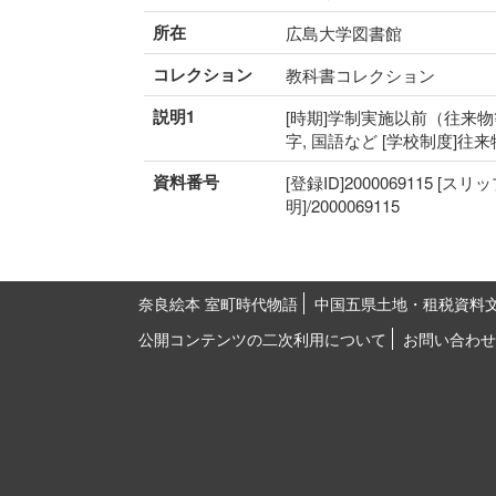
所在
広島大学図書館
コレクション
教科書コレクション
説明1
[時期]学制実施以前（往来物等
字, 国語など [学校制度]往来
資料番号
[登録ID]2000069115 [スリ
明]/2000069115
奈良絵本 室町時代物語
中国五県土地・租税資料
公開コンテンツの二次利用について
お問い合わせ