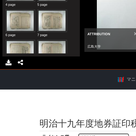
マニ
明治十九年度地券証印