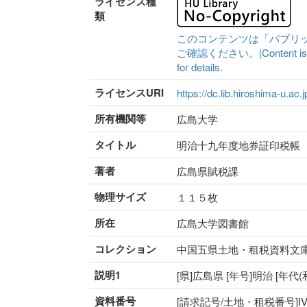
ライセンス種
類
このコンテンツは「パブリ
ご確認ください。|Content is availa
for details.
ライセンスURI
https://dc.lib.hiroshima-u.ac.
所有機関等
広島大学
タイトル
明治十九年度地券証印税帳
著者
広島県賦税課
物理サイズ
１１５枚
所在
広島大学図書館
コレクション
中国五県土地・租税資料文
説明1
[県]広島県 [年号]明治 [年代
資料番号
[請求記号/土地・租税番号]IV-11