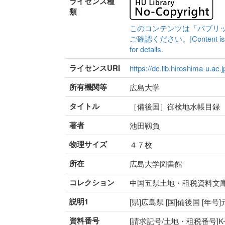
ライセンス種
類
このコンテンツは「パブリ
ご確認ください。|Content is availa
for details.
ライセンスURI
https://dc.lib.hiroshima-u.ac.
所有機関等
広島大学
タイトル
［備後国］御検地水帳目録
著者
池田靱負
物理サイズ
４７枚
所在
広島大学図書館
コレクション
中国五県土地・租税資料文
説明1
[県]広島県 [国]備後国 [年号
資料番号
[請求記号/土地・租税番号]K-4-1