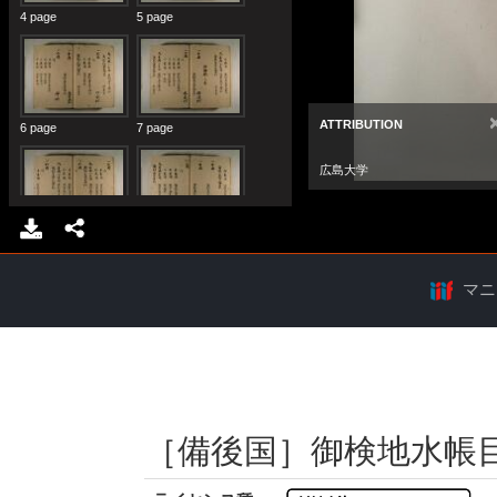
マニ
［備後国］御検地水帳