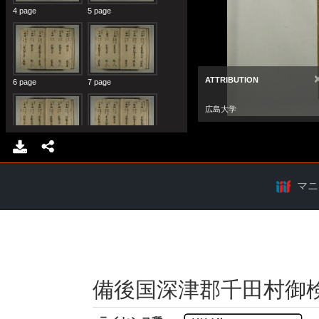
マニ
備後国深津郡千田村御