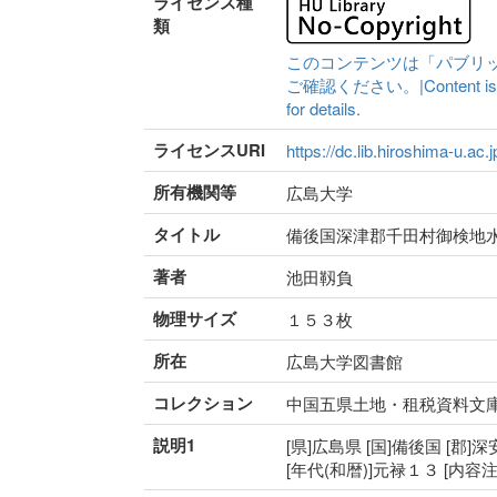
ライセンス種
類
このコンテンツは「パブリ
ご確認ください。|Content is availa
for details.
ライセンスURI
https://dc.lib.hiroshima-u.ac.
所有機関等
広島大学
タイトル
備後国深津郡千田村御検地
著者
池田靱負
物理サイズ
１５３枚
所在
広島大学図書館
コレクション
中国五県土地・租税資料文
説明1
[県]広島県 [国]備後国 [郡]
[年代(和暦)]元禄１３ [内容