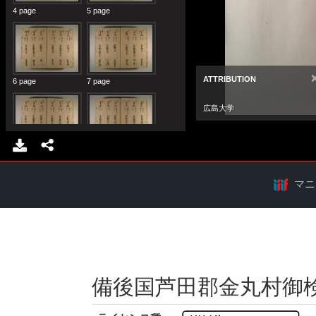
マニ
備後国芦田郡金丸村御