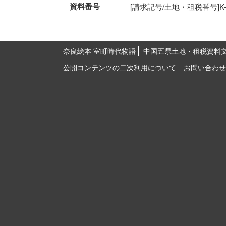
資料番号
[請求記号/土地・租税番号]K-4-2
奈良絵本 室町時代物語
中国五県土地・租税資料
公開コンテンツの二次利用について
お問い合わせ