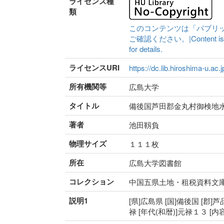
ライセンス種
類
このコンテンツは「パブリ
ご確認ください。|Content is availa
for details.
ライセンスURI
https://dc.lib.hiroshima-u.ac.
所有機関等
広島大学
タイトル
備後国芦田郡金丸村御検地
著者
池田靱負
物理サイズ
１１１枚
所在
広島大学図書館
コレクション
中国五県土地・租税資料文
説明1
[県]広島県 [国]備後国 [郡]
禄 [年代(和暦)]元禄１３ [