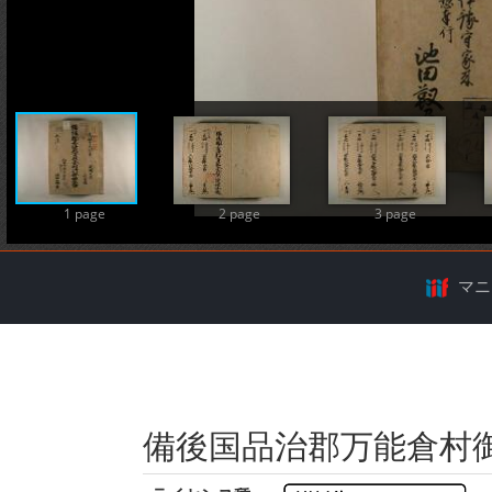
A
1 page
2 page
3 page
マニ
備後国品治郡万能倉村