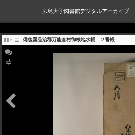
広島大学図書館デジタルアーカイブ
備後国品治郡万能倉村御検地水帳 ２番帳
tune