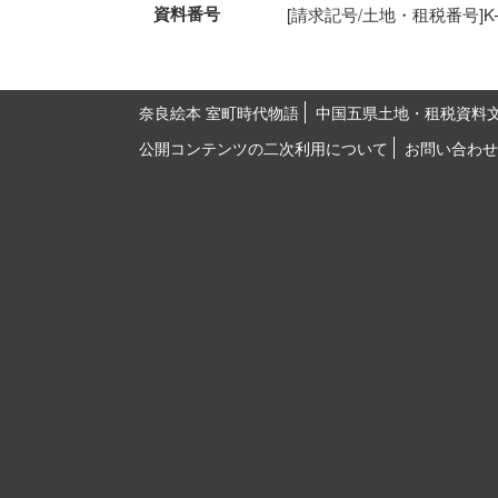
資料番号
[請求記号/土地・租税番号]K-4-2
奈良絵本 室町時代物語
中国五県土地・租税資料
公開コンテンツの二次利用について
お問い合わせ