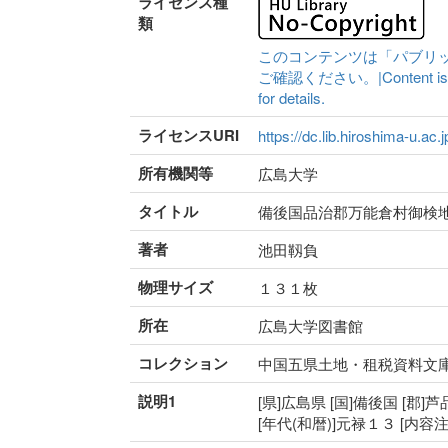
ライセンス種
類
このコンテンツは「パブリ
ご確認ください。|Content is availa
for details.
ライセンスURI
https://dc.lib.hiroshima-u.ac.
所有機関等
広島大学
タイトル
備後国品治郡万能倉村御検
著者
池田靱負
物理サイズ
１３１枚
所在
広島大学図書館
コレクション
中国五県土地・租税資料文
説明1
[県]広島県 [国]備後国 [郡]
[年代(和暦)]元禄１３ [内容