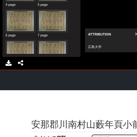
安那郡川南村山藪年頁小