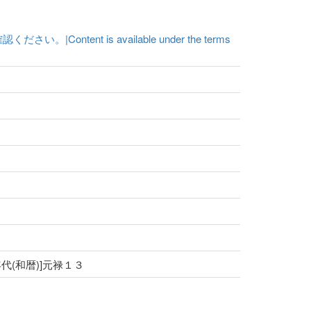
t is available under the terms
[年代(和暦)]元禄１３