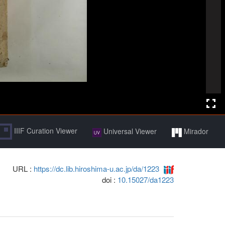
IIIF Curation Viewer
Universal Viewer
Mirador
URL :
https://dc.lib.hiroshima-u.ac.jp/da/1223
doi :
10.15027/da1223