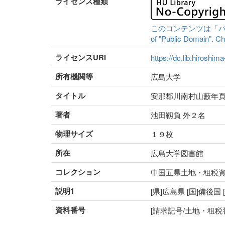
ライセンス種類
このコンテンツは「パブリッ
of "Public Domain". Che
ライセンスURI
https://dc.lib.hiroshim
所有機関等
広島大学
タイトル
安那郡川南村山藪年
著者
池田靱負 外２名
物理サイズ
１９枚
所在
広島大学図書館
コレクション
中国五県土地・租税
説明1
[県]広島県 [国]備後国
資料番号
[請求記号/土地・租税番号]K