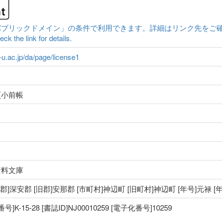
クドメイン」の条件で利用できます。詳細はリンク先をご確認ください。|Conten
ck the link for details.
a-u.ac.jp/da/page/license1
頁小前帳
資料文庫
 [郡]深安郡 [旧郡]安那郡 [市町村]神辺町 [旧町村]神辺町 [年号]元禄 
-15-28 [書誌ID]NJ00010259 [電子化番号]10259