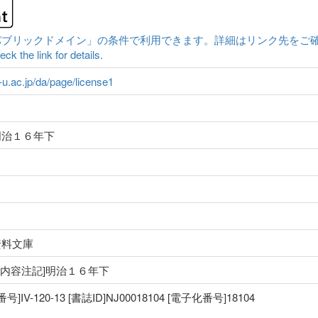
クドメイン」の条件で利用できます。詳細はリンク先をご確認ください。|Conten
ck the link for details.
a-u.ac.jp/da/page/license1
明治１６年下
資料文庫
治 [内容注記]明治１６年下
V-120-13 [書誌ID]NJ00018104 [電子化番号]18104