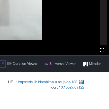
IIIF Curation Viewer
Universal Viewer
Mirador
URL :
https://dc.lib.hiroshima-u.ac.jp/da/122
doi :
10.15027/da122