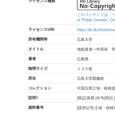
ライセンス種類
このコンテンツは「パブリッ
of "Public Domain". Che
ライセンスURI
https://dc.lib.hiroshim
所有機関等
広島大学
タイトル
地租進達一件原表 
著者
広島県
物理サイズ
１３５枚
所在
広島大学図書館
コレクション
中国五県土地・租税
説明1
[県]広島県 [年号]明
資料番号
[請求記号/土地・租税番号]I