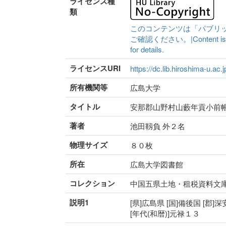
ライセンス種
類
このコンテンツは「パブリ
ご確認ください。|Content is availa
for details.
ライセンスURI
https://dc.lib.hiroshima-u.ac.
所有機関等
広島大学
タイトル
安那郡山野村山藪年貢小前
著者
池田靱負 外２名
物理サイズ
８０枚
所在
広島大学図書館
コレクション
中国五県土地・租税資料文
説明1
[県]広島県 [国]備後国 [郡]
[年代(和暦)]元禄１３