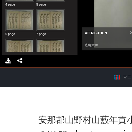
マニ
安那郡山野村山藪年貢