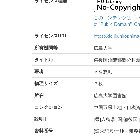
ライセンス種類
このコンテンツは「パブリッ
of "Public Domain". Che
ライセンスURI
https://dc.lib.hiroshim
所有機関等
広島大学
タイトル
備後国沼隈郡郷分村
著者
木村惣助
物理サイズ
７枚
所在
広島大学図書館
コレクション
中国五県土地・租税
説明1
[県]広島県 [国]備後国
資料番号
[請求記号/土地・租税番号]5