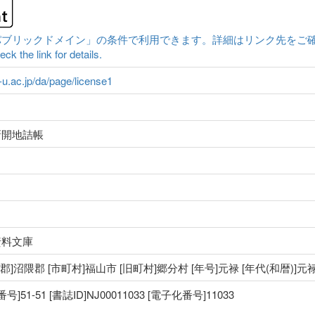
クドメイン」の条件で利用できます。詳細はリンク先をご確認ください。|Conten
ck the link for details.
a-u.ac.jp/da/page/license1
新開地詰帳
資料文庫
 [郡]沼隈郡 [市町村]福山市 [旧町村]郷分村 [年号]元禄 [年代(和暦)]
1-51 [書誌ID]NJ00011033 [電子化番号]11033