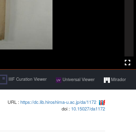
IIIF Curation Viewer
Universal Viewer
Mirador
URL :
https://dc.lib.hiroshima-u.ac.jp/da/1172
doi :
10.15027/da1172