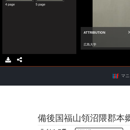
マニ
備後国福山領沼隈郡本