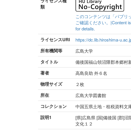
ライセンス種
類
このコンテンツは「パブリ
ご確認ください。|Content is availa
for details.
ライセンスURI
https://dc.lib.hiroshima-u.ac.
所有機関等
広島大学
タイトル
備後国福山領沼隈郡本郷村
著者
高島良助 外６名
物理サイズ
２枚
所在
広島大学図書館
コレクション
中国五県土地・租税資料文
説明1
[県]広島県 [国]備後国 [郡]沼
文化１２