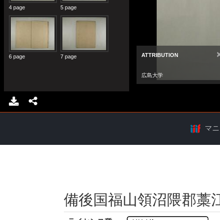
マニ
備後国福山領沼隈郡藁