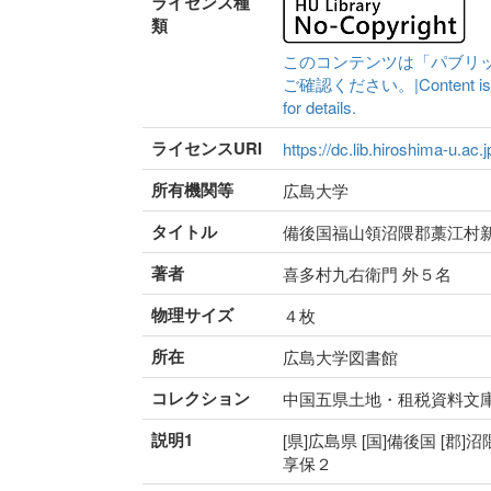
ライセンス種
類
このコンテンツは「パブリ
ご確認ください。|Content is availa
for details.
ライセンスURI
https://dc.lib.hiroshima-u.ac.
所有機関等
広島大学
タイトル
備後国福山領沼隈郡藁江村
著者
喜多村九右衛門 外５名
物理サイズ
４枚
所在
広島大学図書館
コレクション
中国五県土地・租税資料文
説明1
[県]広島県 [国]備後国 [郡]沼
享保２