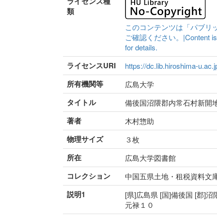
ライセンス種
類
このコンテンツは「パブリ
ご確認ください。|Content is availa
for details.
ライセンスURI
https://dc.lib.hiroshima-u.ac.
所有機関等
広島大学
タイトル
備後国沼隈郡内常石村新開
著者
木村惣助
物理サイズ
３枚
所在
広島大学図書館
コレクション
中国五県土地・租税資料文
説明1
[県]広島県 [国]備後国 [郡]沼
元禄１０