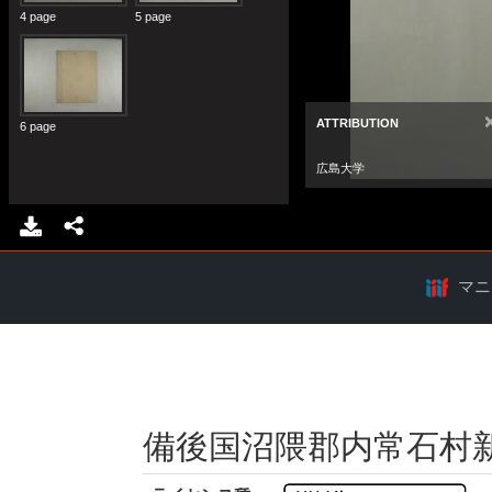
マニ
備後国沼隈郡内常石村