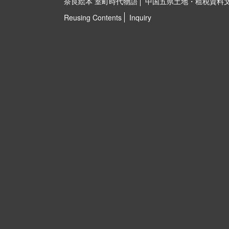
奈良絵本 室町時代物語
中国五県土地・租税資料
Reusing Contents
Inquiry