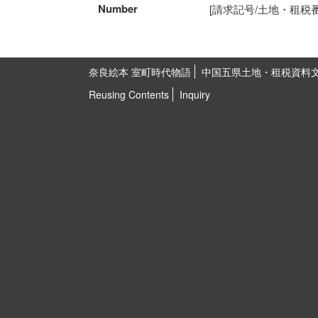
Number
[請求記号/土地・租税番号]5
奈良絵本 室町時代物語
中国五県土地・租税資料
Reusing Contents
Inquiry