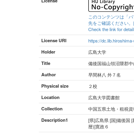
License
このコンテンツは「パ
先をご確認ください。|Content 
Check the link for detail
License URI
https://dc.lib.hiroshima
Holder
広島大学
Title
備後国福山領沼隈郡中
Author
早間林八 外７名
Physical size
２校
Location
広島大学図書館
Collection
中国五県土地・租税資
Description1
[県]広島県 [国]備後国 
暦)]寛政６