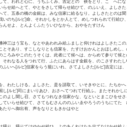
して、われと心に、うちふくみ、吉定とのゝ袂をとり、こゝへにな
いらせ給へとて、やとをさして帰らせ給ひて、のふいえ、よしさた
へて、五条の橋の金銀は、みな信家に給るなり。よしさたとのは聞
我いのち[ルビ]命、それかしをとか人とて、めしつれられて行給ひ
らんせよ、とんよくふたういひなから、おやをたすけん
佛神三はう宝も、なとやあわれみ給ふましと仰けれはよしさたこの
ことそあり、すこしなりとも信家を、たすけおかんとおほしめし、
のころみやこのたうそくは、此者にて候へは、からめて参りて候と
、それなる人をつれて行、ふたにあらはす金銀を、のこさすわたし
ふいへ[ルビ]信家をらう籠にいれ、さてよしさた[ルビ]吉定には、
を、わたしける。よしさた、是を請取て、いそきやとに、たちかへ
国し[ルビ]司にまいりあひ、おさへてつれて行給ふ。またそれかし
このよし聞し召、さてもつれなき信家かな、なといとまこひをせさ
していらせ給ひて、さてもむさんののふいゑやろうのうちにてたゝ
あたりへ御出有、声をなりともきかはやと
は帰り、帰りてはゆかせ給ひ、よのあくれはたち出てなけかせ給ふ