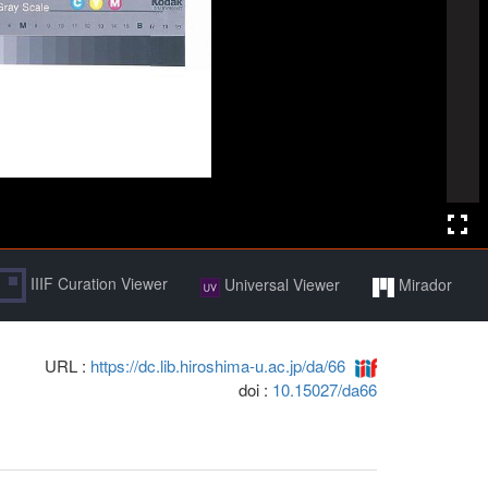
IIIF Curation Viewer
Universal Viewer
Mirador
URL :
https://dc.lib.hiroshima-u.ac.jp/da/66
doi :
10.15027/da66