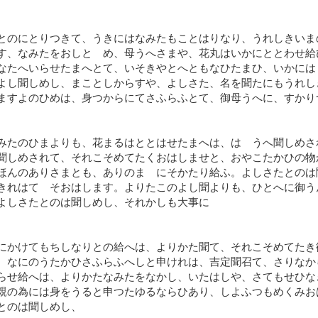
とのにとりつきて、うきにはなみたもことはりなり、うれしきいま
す、なみたをおしとゝめ、母うへさまや、花丸はいかにととわせ給
なたへいらせたまへとて、いそきやとへともなひたまひ、いかには
よし聞しめし、まことしからすや、よしさた、名を聞たにもうれし
ますよのひめは、身つからにてさふらふとて、御母うへに、すかり
みたのひまよりも、花まるはととはせたまへは、はゝうへ聞しめさ
聞しめされて、それこそめてたくおはしませと、おやこたかひの物
ほんのありさまとも、ありのまゝにそかたり給ふ。よしさたとのは
きれはてゝそおはします。よりたこのよし聞よりも、ひとへに御う
よしさたとのは聞しめし、それかしも大事に
にかけてもちしなりとの給へは、よりかた聞て、それこそめてたき
、なにのうたかひさふらふへしと申けれは、吉定聞召て、さりなか
らせ給へは、よりかたなみたをなかし、いたはしや、さてもせひな
親の為には身をうると申つたゆるならひあり、しよふつもめくみお
とのは聞しめし、