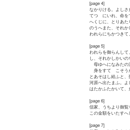
[page 4]
なかりける。よしさ
てつゝにいれ、命を
へくじに、とりあた
のうへまた、それか
われらにちかつきて
[page 5]
われらを御らんして
し、それかしかいの
母ゆへになみたの
身をすてゝこそう
とあそはし給ふと、
河原へ出たまふ。よ
はたかふたかいて、
[page 6]
信家、うちより御覧
この金額をいたすへ
[page 7]