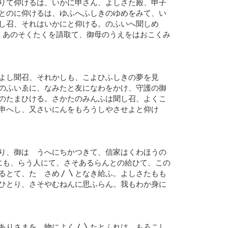
りて仰けるは、いかに申さん、よしさた殿、申子
とのに仰けるは、ゆふへふしきのゆめをみて、い
し召、それはいかにと仰ける。のふいへ聞しめ
、あのそくたくを請取て、御母のうえをはおこくみ
よし聞召、それかしも、こよひふしきの夢を見
のふいゑに、なみたと友になわをかけ、守護の御
のたまひける。さかたのみんふは聞し召、よくこ
申へし、又さいにんをもろうしやさせよと仰け
り、御はゝうへにちかつきて、信家はくわほうの
にも、らう人にて、さそあるらんとの給ひて、この
るとて、たゝさめ〳〵となき給ふ。よしさたもも
ひとり、さそやむねんに思ふらん。我もわか身に
ありさまを、物によく〳〵たとふれは、もろこし