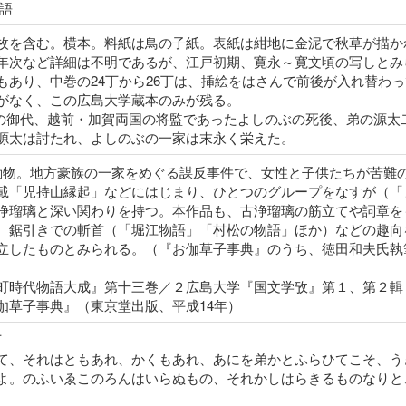
語
枚を含む。横本。料紙は鳥の子紙。表紙は紺地に金泥で秋草が描か
年次など詳細は不明であるが、江戸初期、寛永～寛文頃の写しとみ
もあり、中巻の24丁から26丁は、挿絵をはさんで前後が入れ替わ
がなく、この広島大学蔵本のみが残る。
天皇の御代、越前・加賀両国の将監であったよしのぶの死後、弟の源
源太は討たれ、よしのぶの一家は末永く栄えた。
騒動物。地方豪族の一家をめぐる謀反事件で、女性と子供たちが苦難
載「児持山縁起」などにはじまり、ひとつのグループをなすが（「
浄瑠璃と深い関わりを持つ。本作品も、古浄瑠璃の筋立てや詞章を
、鋸引きでの斬首（「堀江物語」「村松の物語」ほか）などの趣向
立したものとみられる。（『お伽草子事典』のうち、徳田和夫氏執
町時代物語大成』第十三巻／２広島大学『国文学攷』第１、第２輯（
伽草子事典』（東京堂出版、平成14年）
下
て、それはともあれ、かくもあれ、あにを弟かとふらひてこそ、う
よ。のふいゑこのろんはいらぬもの、それかしはらきるものなりと