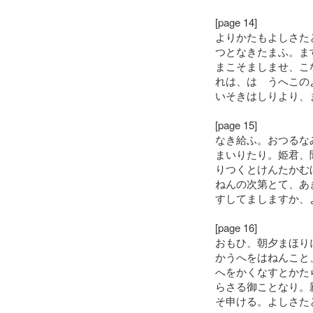
[page 14]
よりかたもよしさた
つとなきたまふ。ま
まこそましませ、こ
れは、はゝうへこの
いそきはしりより、
[page 15]
なき給ふ。おつるな
まいりたり。姫君、
りつくとけんたかむ
ねんの次第とて、あ
すしてましますか、
[page 16]
おもひ、朝夕まほり
かうへをはねんこと
へをかくなすとかた
らさる御ことなり。
そ申ける。よしさた