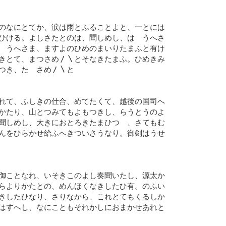
のなにとてか、涙は雨とふることよと、一とには
ひける。よしさたとのは、聞しめし、はゝうへさ
ゝうへさま、ますよのひめのまいりたまふと有け
きとて、まつさめ〳〵とそなきたまふ。ひめきみ
つき、たゝさめ〳〵と
れて、ふしきの仕合、めてたくて、越後の国司へ
かたり、山とつみてもよもつきし、らうとうのよ
聞しめし、大きにおとろきたまひつゝ、さてもむ
んをひらかせ給ふへきついさうなり。御剣はうせ
御ことなれ、いそきこのよし奏聞いたし、源太か
らよりかたとの、めんほくなきしたひ有。のふい
きしたひなり、さりなから、これとてもくるしか
はすへし、なにこともそれかしにおまかせあれと