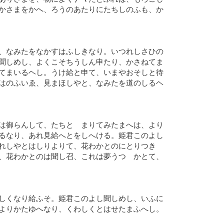
かさまをかへ、ろうのあたりにたちしのふも、か
、なみたをなかすはふしきなり。いつれしさひの
聞しめし、よくこそちうしん申たり、かさねてま
てまいるヘし。うけ給と申て、いまやおそしと待
はのふいゑ、見まほしやと、なみたを道のしるヘ
は御らんして、たちとゝまりてみたまへは、より
るなり、あれ見給へとをしへける。姫君このよし
れしやとはしりよりて、花わかとのにとりつき
、花わかとのは聞し召、これは夢うつゝかとて、
しくなり給ふそ。姫君このよし聞しめし、いふに
よりかたゆへなり、くわしくとはせたまふへし。