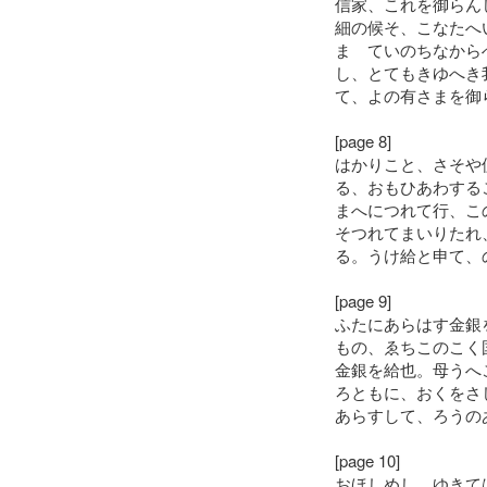
信家、これを御らん
細の候そ、こなたへ
まゝていのちなから
し、とてもきゆへき
て、よの有さまを御
[page 8]
はかりこと、さそや
る、おもひあわする
まへにつれて行、こ
そつれてまいりたれ
る。うけ給と申て、の
[page 9]
ふたにあらはす金銀
もの、ゑちこのこく
金銀を給也。母うへ
ろともに、おくをさ
あらすして、ろうの
[page 10]
おほしめし、ゆきて