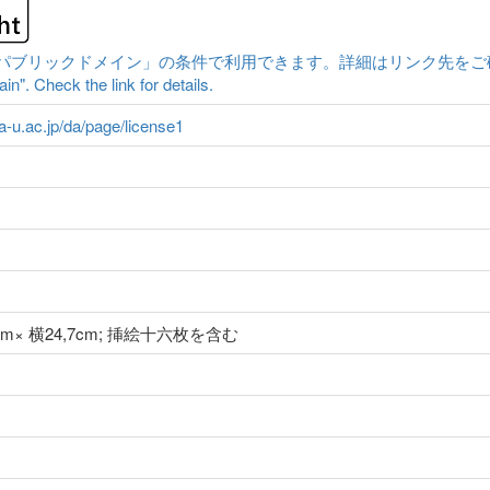
ックドメイン」の条件で利用できます。詳細はリンク先をご確認ください。|Cont
n". Check the link for details.
ma-u.ac.jp/da/page/license1
4cm× 横24,7cm; 挿絵十六枚を含む