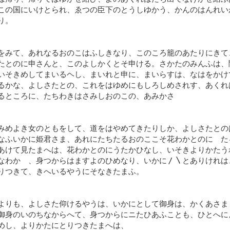
この国にいけとられ、ゑつの臣下のとうしゆかう、かんのはんれい
り。
をみて、あれなるおのこはふしきなり、このころ籠のあたりにきて
たとのに申さんと、このよしかくとそ申ける。さかたのみんふは、
いそきめしてまいるヘし、まいれと申に、まいらすは、なはをかけ
るかな、よしさたとの、これをはゆめにもしろしめされす、あくれ
るところに、たちわきはさみしおのこの、あみかさ
みめよき女のともをして、道をはやめてきたりしか、よしさたとの
なふいかに姫君さま、あれにたちたるおのここそ花わかとのにゝた
あけて見たまへは、花わかとのにうたかひなし、いそきよりかたう
なわかゝ、身つからはますよのひめなり、いかに〳〵とありけれは
りつきて、きへいるやうにそなきたまふ。
よりも、よしさた仰けるやうは、いかにとして御身は、かくあさま
御身のいのちなからへて、身つからにニたひあふことも、ひとへに
めし、よりかたにとりつきたまへは、