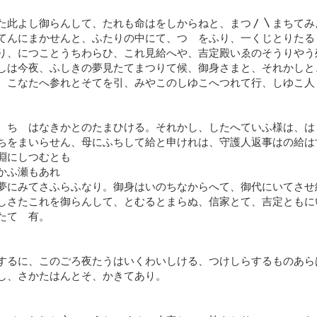
た此よし御らんして、たれも命はをしからねと、まつ〳〵まちてみ
てんにまかせんと、ふたりの中にて、つゝをふり、一くじとりたる
り、につことうちわらひ、これ見給へや、吉定殿いゑのそうりやう
しは今夜、ふしきの夢見たてまつりて候、御身さまと、それかしと
、こなたへ参れとそてを引、みやこのしゆこへつれて行、しゆこ人
、ちゝはなきかとのたまひける。それかし、したへていふ様は、は
ちをまいらせん、母にふちして給と申けれは、守護人返事はの給は
淵にしつむとも
かふ瀬もあれ
夢にみてさふらふなり。御身はいのちなからへて、御代にいてさせ
しさたこれを御らんして、とむるとまらぬ、信家とて、吉定ともに
たてゝ有。
するに、このごろ夜たうはいくわいしける、つけしらするものあら
し、さかたはんとそ、かきてあり。