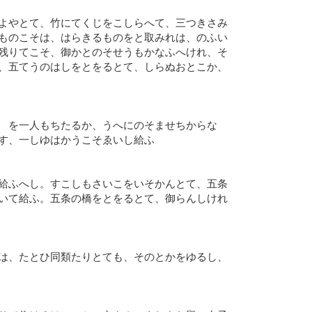
よやとて、竹にてくじをこしらへて、三つきさみ
ものこそは、はらきるものをと取みれは、のふい
残りてこそ、御かとのそせうもかなふへけれ、そ
、五てうのはしをとをるとて、しらぬおとこか、
ゝを一人もちたるか、うへにのそませちからな
す、一しゆはかうこそゑいし給ふ
給ふへし。すこしもさいこをいそかんとて、五条
いて給ふ。五条の橋をとをるとて、御らんしけれ
は、たとひ同類たりとても、そのとかをゆるし、