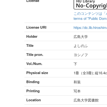
License
このコンテンツは「パブリ
terms of "Public Domai
License URI
https://dc.lib.hiroshi
Holder
広島大学
Title
よしのふ
Title pron.
ヨシノフ
Vol./Num.
下
Physical size
1冊（全3冊); 縦16.
Binding
和装
Printing
写本
Location
広島大学図書館