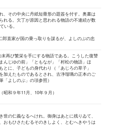
れ、その中央に丹紙短冊形の題簽を付す。奥書は
られる。欠丁が原因と思われる物語の不連続が数
っている。
太二郎直家が国の乗っ取りを謀るが、よしのぶの忠
の末再び繁栄を手にする物語である。こうした復讐
まんじゆの前」「ともなが」「村松の物語」ほ
もとに、子どもの身代わり（「あじろの草子」
を加えたものであるとされ、古浄瑠璃の正本のご
筆「よしのぶ」の項参照）
昭和９年11月、10年９月）
き世の仁義なるへけれ。御身はあとに残りゐて、
、おもひさたむるそのきしよく、とむへきやうは