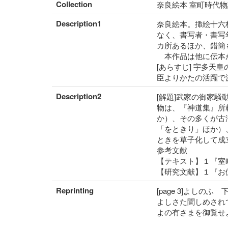
Collection
奈良絵本 室町時代物
Description1
奈良絵本。挿絵十六
なく、書写者・書写
カ所あるほか、錯簡
本作品は他に伝本
[あらすじ] 宇多
臣よりかたの活躍で
Description2
[解題]武家の御家
物は、『神道集』所
か）、その多くが古
「をときり」ほか）
ときを草子化して成
参考文献
【テキスト】１『室
【研究文献】１『お
Reprinting
[page 3]よしのふ 
よしさた聞しめされ
よの有さまを御覧せ